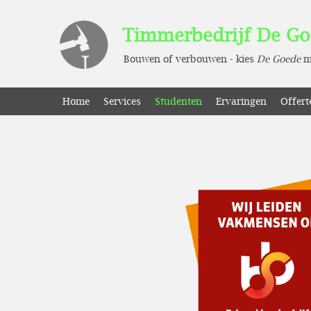
Timmerbedrijf De G
Bouwen of verbouwen - kies
De
Goede
m
Home
Services
Studenten
Ervaringen
Offert
BIO
Personal Profile