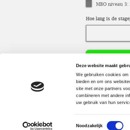
MBO niveau 3:
r
e
d
Hoe lang is de stag
Upload
Deze website maakt gebru
We gebruiken cookies om c
Verst
bieden en om ons websitev
site met onze partners vo
combineren met andere inf
uw gebruik van hun service
Toestemmingsselectie
Noodzakelijk