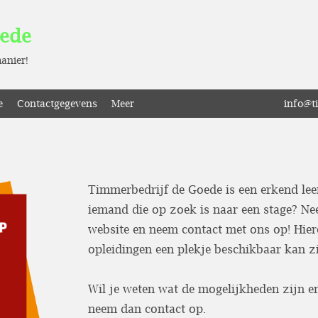
Timmerbedrijf de Goede is door SBB erkend als leerbedrijf
✅
oede
anier!
e
Contactgegevens
Meer
info@t
Timmerbedrijf de Goede is een erkend leerb
iemand die op zoek is naar een stage? Ne
website en neem contact met ons op! Hier
opleidingen een plekje beschikbaar kan zi
Wil je weten wat de mogelijkheden zijn en
neem dan contact op.