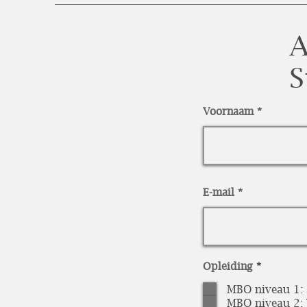
A
S
Voornaam
E-mail
R
Opleiding
*
e
q
MBO niveau 1:
u
MBO niveau 2
i