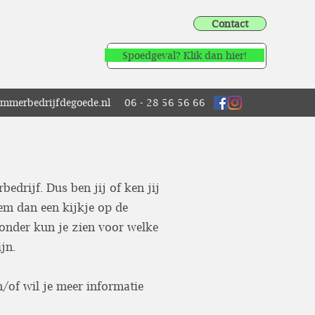
Contact
Spoedgeval? Klik dan hier!
immerbedrijfdegoede.nl
06 - 28 56 56 66
edrijf. Dus ben jij of ken jij
em dan een kijkje op de
onder kun je zien voor welke
jn.
/of wil je meer informatie